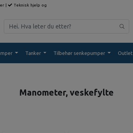
ger
|
Teknisk hjelp og
umper
Tanker
Tilbehør senkepumper
Outlet
Manometer, veskefylte