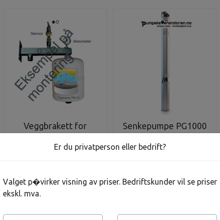
Veggbrakett for
Senkepumpe PG1000
trykktank
hytte 1X230V
Er du privatperson eller bedrift?
/ekspansjonstank
2.750,-
19.875,-
På lager
På lager
Valget p�virker visning av priser. Bedriftskunder vil se priser
Kjøp
Kjøp
ekskl. mva.