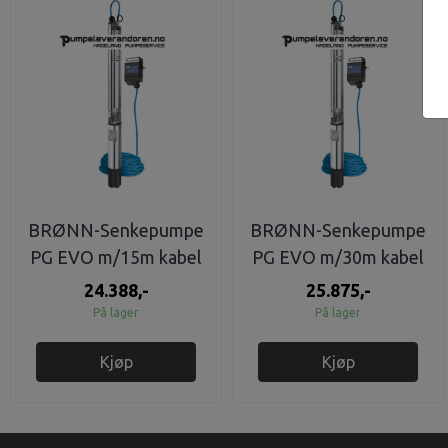
BRØNN-Senkepumpe
BRØNN-Senkepumpe
PG EVO m/15m kabel
PG EVO m/30m kabel
komplett 1X230V
komplett 1X230V
24.388,-
25.875,-
På lager
På lager
Kjøp
Kjøp