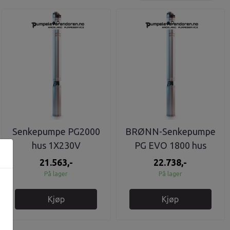
Senkepumpe PG2000
BRØNN-Senkepumpe
hus 1X230V
PG EVO 1800 hus
1X230V
21.563,-
22.738,-
På lager
På lager
Kjøp
Kjøp