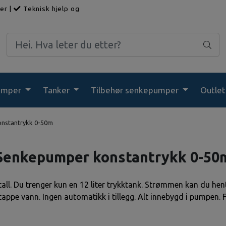
ger
|
Teknisk hjelp og
umper
Tanker
Tilbehør senkepumper
Outlet
nstantrykk 0-50m
Senkepumper konstantrykk 0-50
all
. Du trenger kun en 12 liter trykktank. Strømmen kan du h
å tappe vann. Ingen automatikk i tillegg. Alt innebygd i pumpen.
F