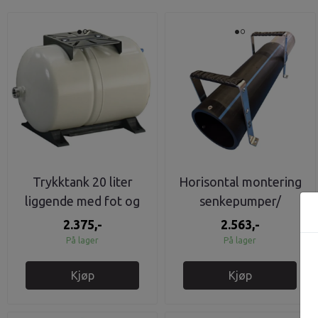
Trykktank 20 liter
Horisontal montering
liggende med fot og
senkepumper/
brakett til pumpe
Kjølekappe 4"
2.375,-
2.563,-
På lager
På lager
Kjøp
Kjøp