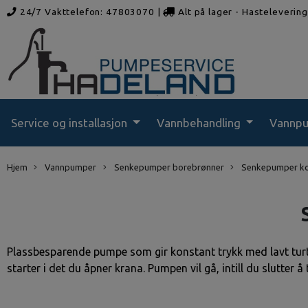
24/7 Vakttelefon: 47803070
|
Alt på lager - Hasteleverin
rådgivning
Service og installasjon
Vannbehandling
Vannp
Hjem
Vannpumper
Senkepumper borebrønner
Senkepumper ko
Plassbesparende pumpe som gir konstant trykk med lavt turt
starter i det du åpner krana. Pumpen vil gå, intill du slutter 