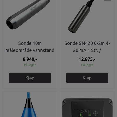
Sonde 10m
Sonde SN420 0-2m 4-
måleområde vannstand
20 mA 1 Str. /
0-5m 4-20mA
Dimensjon: SN420 0-
8.940,-
12.875,-
2M 4
På lager
På lager
Kjøp
Kjøp