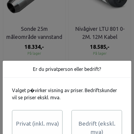
Sonde 25m
Nivågiver LTU 801 0-
måleområde vannstand
2M. 12M Kabel
0-5m 4-20mA - 25
18.334,-
18.585,-
meter kabellengd
På lager
På lager
Kjøp
Kjøp
Er du privatperson eller bedrift?
Valget p�virker visning av priser. Bedriftskunder
vil se priser ekskl. mva.
Privat (inkl. mva)
Bedrift (ekskl.
mva)