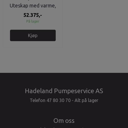
Uteskap med varme,
GSM, 2 pumpedrift.
52.375,-
På lager
Kjøp
Hadeland Pumpeservice AS
Telefon 47 80 30 70 - Alt på lager
Om oss