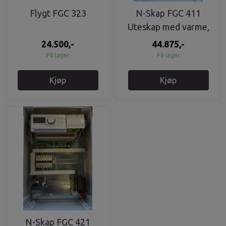
Flygt FGC 323
N-Skap FGC 411
Uteskap med varme,
GSM, 1 pumpedrift.
24.500,-
44.875,-
På lager
På lager
Kjøp
Kjøp
N-Skap FGC 421