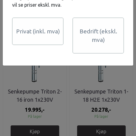
vil se priser ekskl. mva.
Kjøp
Kjøp
Privat (inkl. mva)
Bedrift (ekskl.
mva)
Senkepumpe Triton 2-
Senkepumpe Triton 1-
16 iron 1x230V
18 H2E 1x230V
19.995,-
20.278,-
På lager
På lager
Kjøp
Kjøp