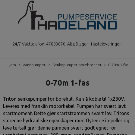
24/7 Vakttelefon: 47803070
Alt på lager - Hasteleveringer
Hjem
Vannpumper
Senkepumper borebrønner
0-70m 1-fas
0-70m 1-fas
Triton senkepumper for borehull. Kun å koble til 1x230V.
Leveres med franklin motorkabel. Pumpen har svært lavt
startmoment. Dette gjør startstrømmen svært lav. Tritons
særegne hydrauliske egenskaper med flytende impeller og
lave turtall gjør denne pumpen svært godt egnet for
urenheter i borevann, 300-gram-sand/m3 vann. Pumpene