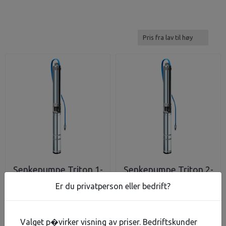
Senkepumpe Triton 1-
Senkepumpe Triton 2-
18 1x230V
16 1x230V
Er du privatperson eller bedrift?
18.688,-
18.688,-
På lager
På lager
Valget p�virker visning av priser. Bedriftskunder