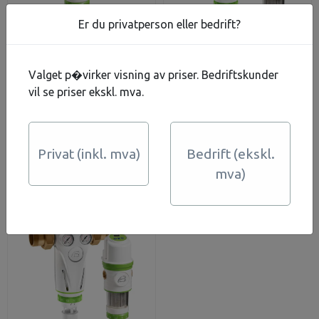
Er du privatperson eller bedrift?
Automatisk
Automatisk
Valget p�virker visning av priser. Bedriftskunder
Selvrensende 4,8-6,4
Selvrensende 12-22
vil se priser ekskl. mva.
m3/H FILTER 1" PM1
m3/h - 11/2"
12.813,-
19.656,-
23.625,-
På lager
På lager
Kjøp
Kjøp
Privat (inkl. mva)
Bedrift (ekskl.
mva)