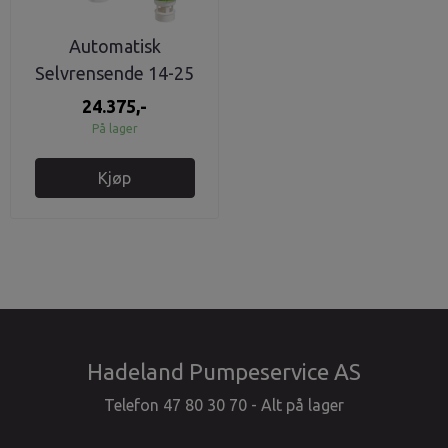
Automatisk
Selvrensende 14-25
m3/h - 2"
24.375,-
På lager
Kjøp
Hadeland Pumpeservice AS
Telefon 47 80 30 70 - Alt på lager