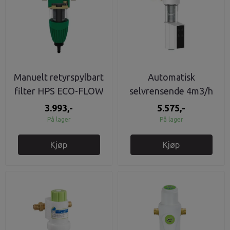
Manuelt retyrspylbart
Automatisk
filter HPS ECO-FLOW
selvrensende 4m3/h
1"
360º
3.993,-
5.575,-
På lager
På lager
Kjøp
Kjøp