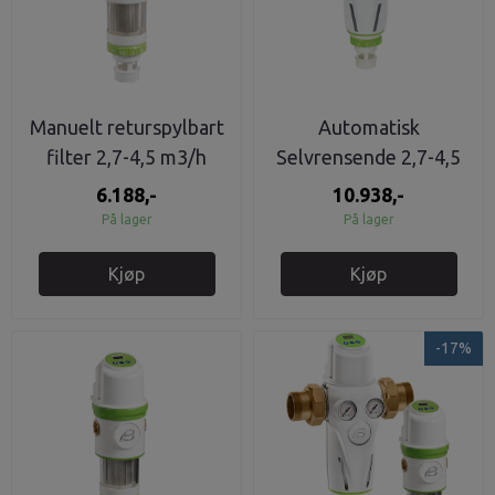
Manuelt returspylbart
Automatisk
filter 2,7-4,5 m3/h
Selvrensende 2,7-4,5
m3/H FILTER 1" BM1
6.188,-
10.938,-
På lager
På lager
Kjøp
Kjøp
-17%