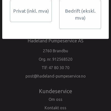
Hadeland Pumpeservice AS
Privat (inkl. mva)
Bedrift (ekskl.
Telefon 47 80 30 70 - Alt på lager
mva)
Om oss
Hadeland Pumpeservice AS
2760 Brandbu
Org. nr. 912568520
Tlf:
47 80 30 70
post@hadeland-pumpeservice.no
Kundeservice
Om oss
Kontakt oss