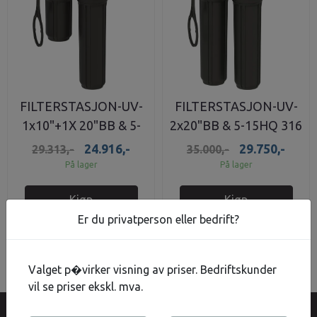
FILTERSTASJON-UV-
FILTERSTASJON-UV-
1x10"+1X 20"BB & 5-
2x20"BB & 5-15HQ 316
15HQ 316
24.916,-
29.750,-
29.313,-
35.000,-
På lager
På lager
Kjøp
Kjøp
Er du privatperson eller bedrift?
Valget p�virker visning av priser. Bedriftskunder
vil se priser ekskl. mva.