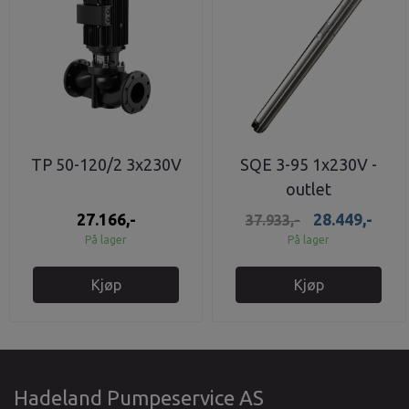
TP 50-120/2 3x230V
SQE 3-95 1x230V -
outlet
27.166,-
28.449,-
37.933,-
På lager
På lager
Kjøp
Kjøp
Hadeland Pumpeservice AS