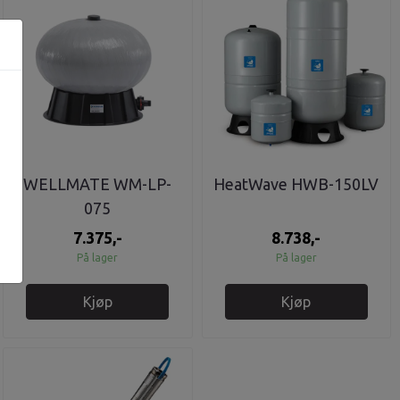
WELLMATE WM-LP-
HeatWave HWB-150LV
075
7.375,-
8.738,-
På lager
På lager
Kjøp
Kjøp