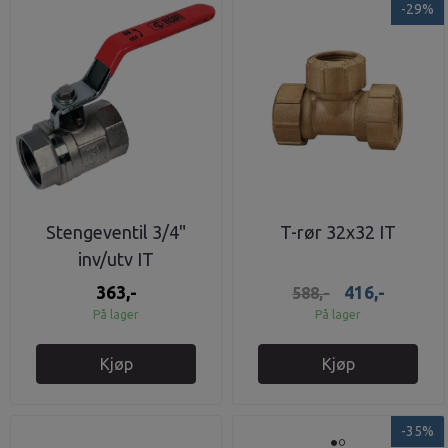
-29%
Stengeventil 3/4"
T-rør 32x32 IT
inv/utv IT
363,-
416,-
588,-
På lager
På lager
Kjøp
Kjøp
-35%