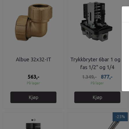
Albue 32x32-IT
Trykkbryter 6bar 1 og 3
fas 1/2" og 1/4
tilkobling
563,-
877,-
1.349,-
På lager
På lager
Kjøp
Kjøp
-25%