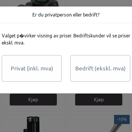
Er du privatperson eller bedrift?
Valget p�virker visning av priser. Bedriftskunder vil se priser
ekskl. mva.
Evotron 80/180 -
UP 20-15N 150 1x230V
Privat (inkl. mva)
Bedrift (ekskl. mva)
500m2 - outlet
5.625,-
5.905,-
På lager
På lager
Kjøp
Kjøp
-10%