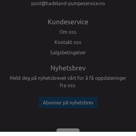
post@hadeland-pumpeservice.no
Kundeservice
Om oss
Kontakt oss
Salgsbetingelser
Nyhetsbrev
Meld deg på nyhetsbrevet vårt for å få oppdateringer
fra oss.
Abonner på nyhetsbrev