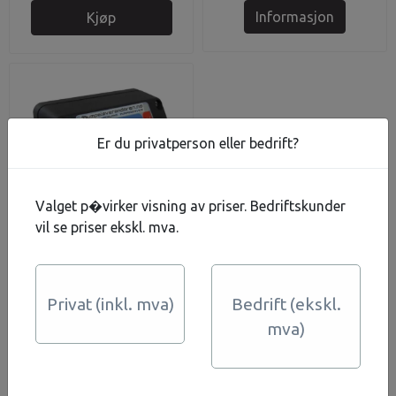
Informasjon
Kjøp
Er du privatperson eller bedrift?
Valget p�virker visning av priser. Bedriftskunder
vil se priser ekskl. mva.
Trykkbryter
Elektronisk 3 fas
Privat (inkl. mva)
Bedrift (ekskl.
4.706,-
mva)
På lager
Kjøp