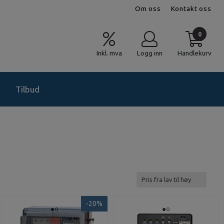
Om oss
Kontakt oss
0
Inkl. mva
Logg inn
Handlekurv
Tilbud
-20%