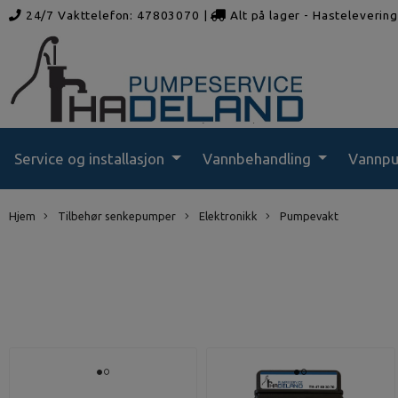
24/7 Vakttelefon: 47803070
|
Alt på lager - Hasteleverin
rådgivning
Service og installasjon
Vannbehandling
Vannp
Hjem
Tilbehør senkepumper
Elektronikk
Pumpevakt