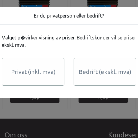
Er du privatperson eller bedrift?
Valget p�virker visning av priser. Bedriftskunder vil se priser
ekskl. mva.
PumpeVakt Triton
PumpeVakt Triton
1x230V 0,75kw
1x230V 1,1kw
Privat (inkl. mva)
Bedrift (ekskl. mva)
4.625,-
4.875,-
På lager
På lager
Kjøp
Kjøp
Om oss
Kundeser