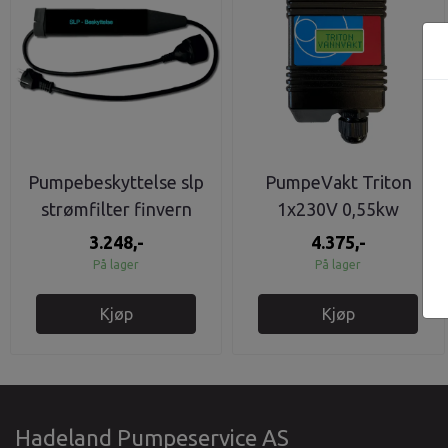
Pumpebeskyttelse slp
PumpeVakt Triton
strømfilter finvern
1x230V 0,55kw
3.248,-
4.375,-
På lager
På lager
Kjøp
Kjøp
Hadeland Pumpeservice AS