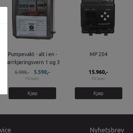
Pumpevakt - alt i en -
MP 204
tørrkjøringsvern 1 og 3
fas
5.590,-
15.960,-
6.988,-
På lager
På lager
Kjøp
Kjøp
vice
Nyhetsbrev