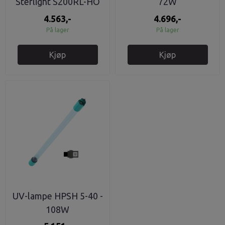
Sterlight S200RL-HO
72W
4.563,-
4.696,-
På lager
På lager
Kjøp
Kjøp
UV-lampe HPSH 5-40 -
108W