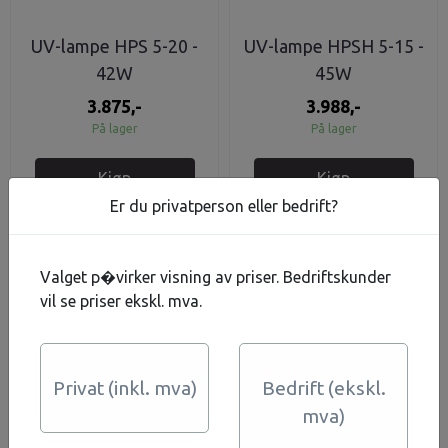
UV-lampe HPS 5-20 -
UV-lampe HPSH 5-15 -
42W
45W
3.875,-
3.988,-
På lager
På lager
Kjøp
Kjøp
Er du privatperson eller bedrift?
Valget p�virker visning av priser. Bedriftskunder
vil se priser ekskl. mva.
Privat (inkl. mva)
Bedrift (ekskl.
mva)