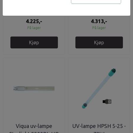
Viqua uv-lampe
UV-lampe UVmax 40W
Sterlight S463RL
4.225,-
4.313,-
På lager
På lager
Kjøp
Kjøp
Viqua uv-lampe
UV-lampe HPSH 5-25 -