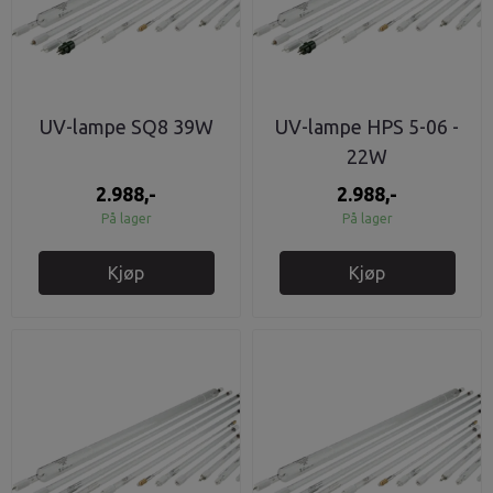
UV-lampe SQ8 39W
UV-lampe HPS 5-06 -
22W
2.988,-
2.988,-
På lager
På lager
Kjøp
Kjøp