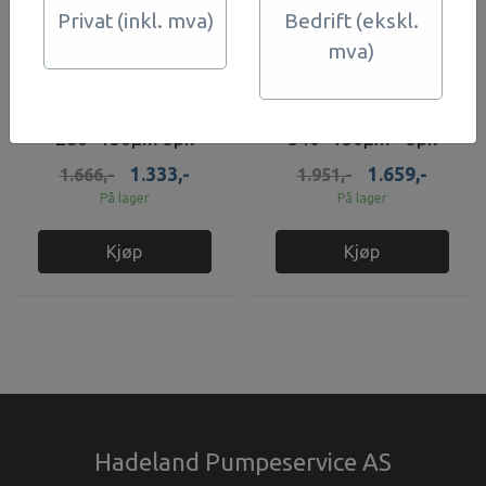
Privat (inkl. mva)
Bedrift (ekskl.
mva)
Cintropurefilter NW-
Cintropurefilter NW-
280 -150μm 5pk
340 -150μm - 5pk
NYLON
NYLON
1.333,-
1.659,-
1.666,-
1.951,-
På lager
På lager
Kjøp
Kjøp
Hadeland Pumpeservice AS