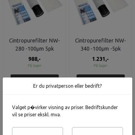
Cintropurefilter NW-
Cintropurefilter NW-
280 -100μm 5pk
340 -100μm -5pk
988,-
1.231,-
På lager
På lager
Kjøp
Kjøp
Er du privatperson eller bedrift?
-20%
-15%
Valget p�virker visning av priser. Bedriftskunder
vil se priser ekskl. mva.