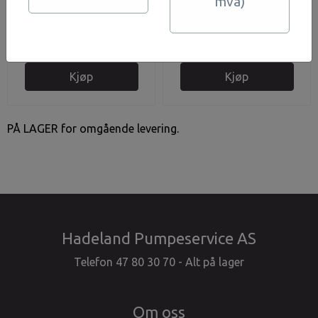
mva)
A1
l/h, 4 bar, 1100 W
2.888,-
58.750,-
På lager
På lager
Kjøp
Kjøp
PÅ LAGER for omgående levering.
Hadeland Pumpeservice AS
Telefon 47 80 30 70 - Alt på lager
Om oss