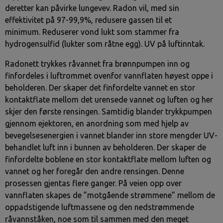
deretter kan påvirke lungevev. Radon vil, med sin
effektivitet på 97-99,9%, redusere gassen til et
minimum. Reduserer vond lukt som stammer fra
hydrogensulfid (lukter som råtne egg). UV på luftinntak.
Radonett trykkes råvannet fra brønnpumpen inn og
finfordeles i luftrommet ovenfor vannflaten høyest oppe i
beholderen. Der skaper det finfordelte vannet en stor
kontaktflate mellom det urensede vannet og luften og her
skjer den første rensingen. Samtidig blander trykkpumpen
gjennom ejektoren, en anordning som med hjelp av
bevegelsesenergien i vannet blander inn store mengder UV-
behandlet luft inn i bunnen av beholderen. Der skaper de
finfordelte boblene en stor kontaktflate mellom luften og
vannet og her foregår den andre rensingen. Denne
prosessen gjentas flere ganger. På veien opp over
vannflaten skapes de ”motgående strømmene” mellom de
oppadstigende luftmassene og den nedstrømmende
råvannståken, noe som til sammen med den meget