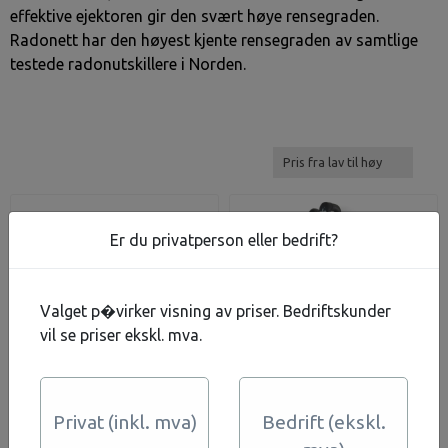
effektive ejektoren gir den svært høye rensegraden.
Radonett har den høyest kjente rensegraden av samtlige
testede radonutskillere i Norden.
Er du privatperson eller bedrift?
Valget p�virker visning av priser. Bedriftskunder
vil se priser ekskl. mva.
Privat (inkl. mva)
Bedrift (ekskl.
Radonettservice KIT
Radonett A1UV - 1500