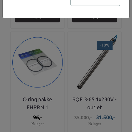
På lager
På lager
Kjøp
Kjøp
-10%
O ring pakke
SQE 3-65 1x230V -
FHPRN 1
outlet
96,-
31.500,-
35.000,-
På lager
På lager