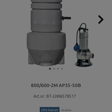
800/600-2M AP35-50B
Art.nr:
BT-GN96578517
20% Rabatt
43.625,-