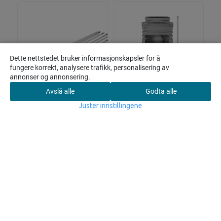
Dette nettstedet bruker informasjonskapsler for å
fungere korrekt, analysere trafikk, personalisering av
annonser og annonsering.
Avslå alle
Godta alle
0
Juster innstillingene
Hjem
Meny
Søk
Konto
Handlekurv
UV-lampe HPS 5-20
1000/800-2M AP35-
- 42W
50B
3.875,-
44.696,-
På lager
På lager
Informasjon
Kjøp