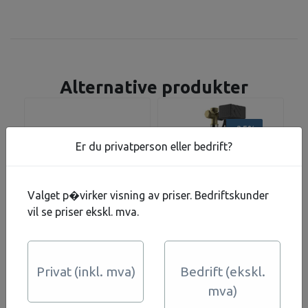
Alternative produkter
-25%
Er du privatperson eller bedrift?
Valget p�virker visning av priser. Bedriftskunder
vil se priser ekskl. mva.
UV-lampe HPS 5-06
Grundfos JP 5-48
Privat (inkl. mva)
Bedrift (ekskl.
- 22W
MED 20 LITER
mva)
TANK
2.988,-
7.428,-
9.950,-