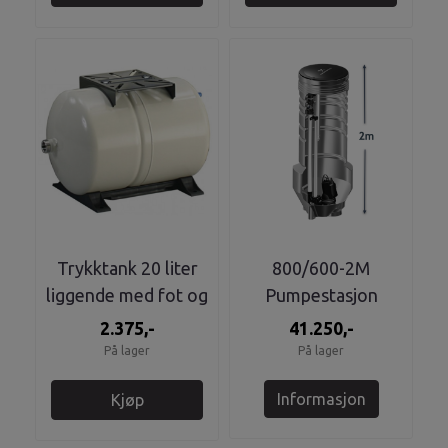
Trykktank 20 liter
800/600-2M
liggende med fot og
Pumpestasjon
brakett til pumpe
2.375,-
41.250,-
På lager
På lager
Informasjon
Kjøp