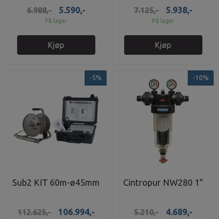
fas
8,6 bar
5.590,-
5.938,-
6.988,-
7.125,-
På lager
På lager
Kjøp
Kjøp
-5%
-10%
Sub2 KIT 60m-ø45mm
Cintropur NW280 1"
106.994,-
4.689,-
112.625,-
5.210,-