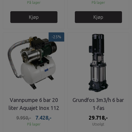
På lager
På lager
Kjøp
Kjøp
-25%
Vannpumpe 6 bar 20
Grundfos 3m3/h 6 bar
liter Aquajet Inox 112
1-fas
M
7.428,-
29.718,-
9.950,-
På lager
Utsolgt