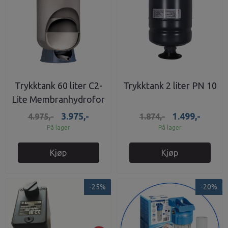
Trykktank 60 liter C2-
Trykktank 2 liter PN 10
Lite Membranhydrofor
8,6 bar
3.975,-
1.499,-
4.975,-
1.874,-
På lager
På lager
Kjøp
Kjøp
-25%
-20%