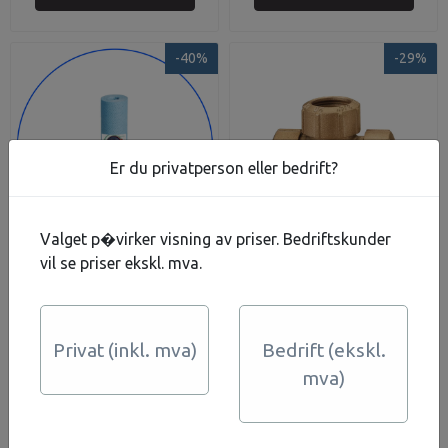
-40%
-29%
Er du privatperson eller bedrift?
Valget p�virker visning av priser. Bedriftskunder
vil se priser ekskl. mva.
FCPS20 filterpatron 9
T-rør 32x32 IT
7/8" x 2 1/2"
polypropylen
135,-
416,-
225,-
588,-
Privat (inkl. mva)
Bedrift (ekskl.
antibakteriell
På lager
På lager
mva)
Kjøp
Kjøp