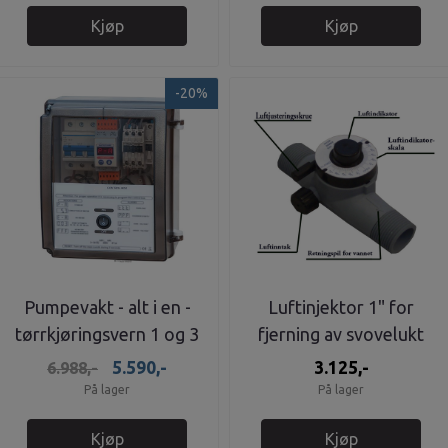
Kjøp
Kjøp
-20%
Pumpevakt - alt i en -
Luftinjektor 1" for
tørrkjøringsvern 1 og 3
fjerning av svovelukt
fas
5.590,-
3.125,-
6.988,-
På lager
På lager
Kjøp
Kjøp