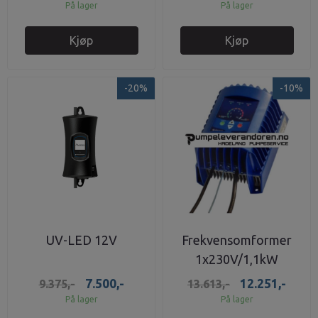
På lager
På lager
Kjøp
Kjøp
-20%
-10%
UV-LED 12V
Frekvensomformer
1x230V/1,1kW
vannpumpe
7.500,-
12.251,-
9.375,-
13.613,-
På lager
På lager