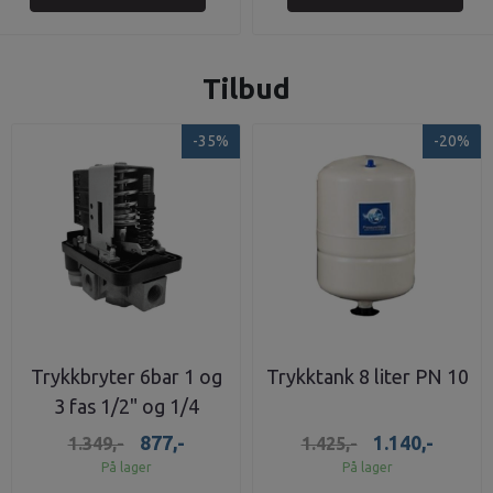
Tilbud
-35%
-20%
Trykkbryter 6bar 1 og
Trykktank 8 liter PN 10
3 fas 1/2" og 1/4
tilkobling
877,-
1.140,-
1.349,-
1.425,-
På lager
På lager