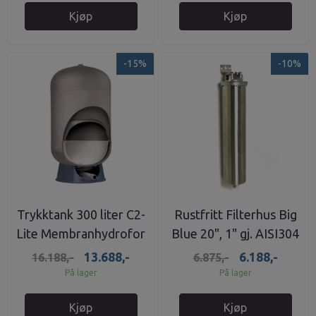
Kjøp
Kjøp
-15%
-10%
Trykktank 300 liter C2-
Rustfritt Filterhus Big
Lite Membranhydrofor
Blue 20", 1" gj. AISI304
8,6 bar
13.688,-
6.188,-
16.188,-
6.875,-
På lager
På lager
Kjøp
Kjøp