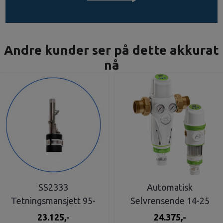
Andre kunder ser på dette akkurat
nå
SS2333
Automatisk
Tetningsmansjett 95-
Selvrensende 14-25
130mm 4 1/2"
m3/h - 2"
23.125,-
24.375,-