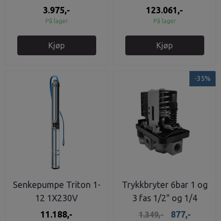
3.975,-
123.061,-
På lager
På lager
Kjøp
Kjøp
-35%
Senkepumpe Triton 1-
Trykkbryter 6bar 1 og
12 1X230V
3 fas 1/2" og 1/4
tilkobling
11.188,-
877,-
1.349,-