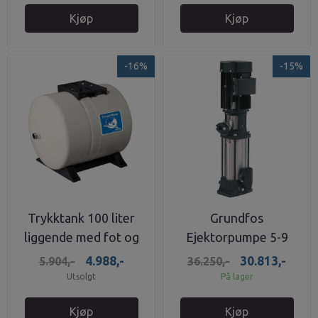
Kjøp
Kjøp
-16%
-15%
Trykktank 100 liter
Grundfos
liggende med fot og
Ejektorpumpe 5-9
brakett til pumpe
1,5,kw 3x230V/400
4.988,-
30.813,-
5.904,-
36.250,-
Utsolgt
På lager
Kjøp
Kjøp