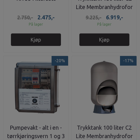
Lite Membranhydrofor
8,6 bar
2.475,-
6.919,-
2.750,-
9.225,-
På lager
På lager
Kjøp
Kjøp
-20%
-17%
Pumpevakt - alt i en -
Trykktank 100 liter C2
tørrkjøringsvern 1 og 3
Lite Membranhydrofor