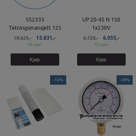
SS2333
UP 20-45 N 150
Tetningsmansjett 125
1x230V
-150mm 5 1/2"
15.831,-
6.055,-
18.625,-
6.728,-
På lager
På lager
Kjøp
Kjøp
-15%
-38%