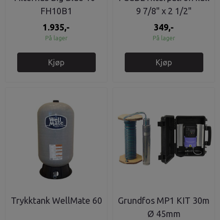
FH10B1
9 7/8" x 2 1/2"
1.935,-
349,-
På lager
På lager
Kjøp
Kjøp
Trykktank WellMate 60
Grundfos MP1 KIT 30m
Ø 45mm