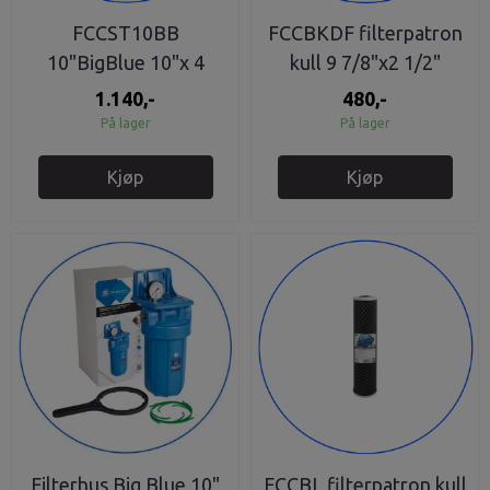
FCCST10BB
FCCBKDF filterpatron
10"BigBlue 10"x 4
kull 9 7/8"x2 1/2"
1/2"filterpatron
1.140,-
480,-
kalkfjerning
På lager
På lager
Kjøp
Kjøp
Filterhus Big Blue 10"
FCCBL filterpatron kull