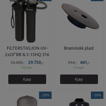
FILTERSTASJON-UV-
Brønnlokk plast
2x20"BB & 5-15HQ 316
29.750,-
661,-
35.000,-
944,-
På lager
På lager
Kjøp
Kjøp
-20%
-20%