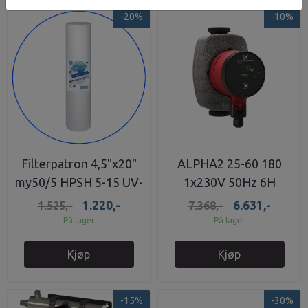
-20%
-10%
Filterpatron 4,5"x20"
ALPHA2 25-60 180
my50/5 HPSH 5-15 UV-
1x230V 50Hz 6H
anlegg
1.220,-
6.631,-
1.525,-
7.368,-
På lager
På lager
Kjøp
Kjøp
-15%
-30%