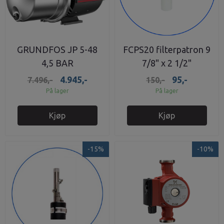
GRUNDFOS JP 5-48
FCPS20 filterpatron 9
4,5 BAR
7/8" x 2 1/2"
polypropylen
4.945,-
95,-
7.496,-
150,-
På lager
På lager
Kjøp
Kjøp
-15%
-10%