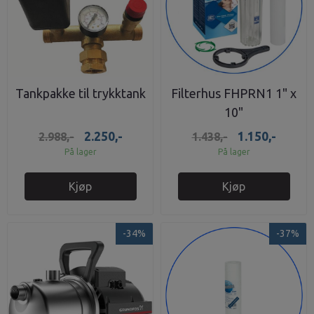
Tankpakke til trykktank
Filterhus FHPRN1 1" x
10"
2.250,-
1.150,-
2.988,-
1.438,-
På lager
På lager
Kjøp
Kjøp
-34%
-37%