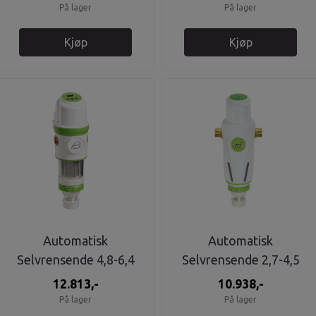
På lager
På lager
Kjøp
Kjøp
Automatisk
Automatisk
Selvrensende 4,8-6,4
Selvrensende 2,7-4,5
m3/H FILTER 1" PM1
m3/H FILTER 1" BM1
12.813,-
10.938,-
På lager
På lager