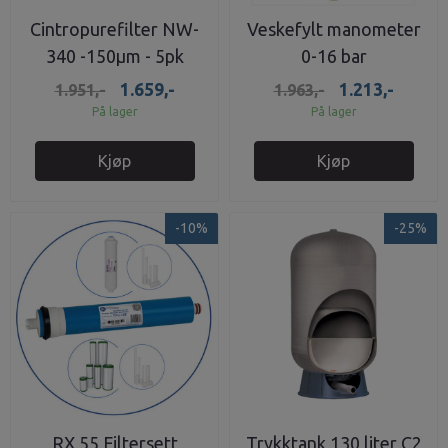
Cintropurefilter NW-
Veskefylt manometer
340 -150μm - 5pk
0-16 bar
NYLON
1.659,-
1.213,-
1.951,-
1.963,-
På lager
På lager
Kjøp
Kjøp
-10%
-25%
RX 55 Filtersett
Trykktank 130 liter C2