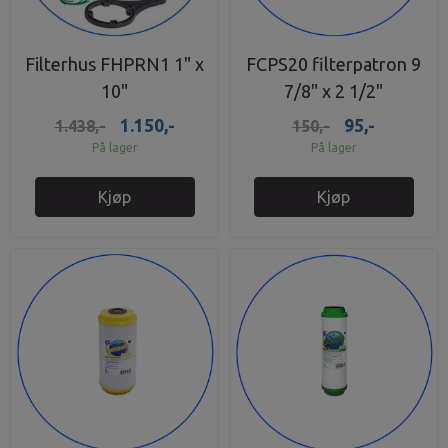
Filterhus FHPRN1 1" x
FCPS20 filterpatron 9
10"
7/8" x 2 1/2"
polypropylen
1.150,-
95,-
1.438,-
150,-
På lager
På lager
Kjøp
Kjøp